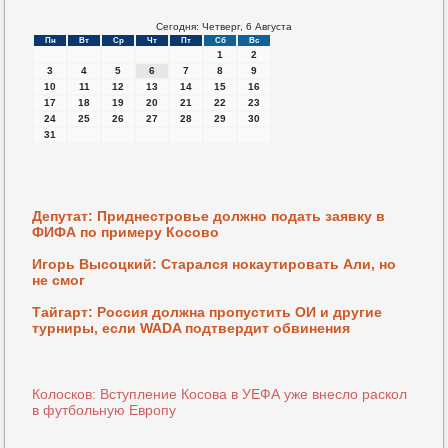
Сегодня: Четверг, 6 Августа
Пн
Вт
Ср
Чт
Пт
Сб
Вс
1
2
3
4
5
6
7
8
9
10
11
12
13
14
15
16
17
18
19
20
21
22
23
24
25
26
27
28
29
30
31
Депутат: Приднестровье должно подать заявку в
ФИФА по примеру Косово
Игорь Высоцкий: Старался нокаутировать Али, но
не смог
Тайгарт: Россия должна пропустить ОИ и другие
турниры, если WADA подтвердит обвинения
Колосков: Вступление Косова в УЕФА уже внесло раскол
в футбольную Европу