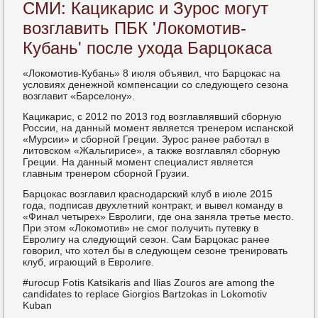
СМИ: Кацикарис и Зурос могут
возглавить ПБК 'Локомотив-
Кубань' после ухода Барцокаса
«Локомотив-Кубань» 8 июля объявил, что Барцокас на
условиях денежной компенсации со следующего сезона
возглавит «Барселону».
Кацикарис, с 2012 по 2013 год возглавлявший сборную
России, на данный момент является тренером испанской
«Мурсии» и сборной Греции. Зурос ранее работал в
литовском «Жальгирисе», а также возглавлял сборную
Греции. На данный момент специалист является
главным тренером сборной Грузии.
Барцокас возглавил краснодарский клуб в июле 2015
года, подписав двухлетний контракт, и вывел команду в
«Финал четырех» Евролиги, где она заняла третье место.
При этом «Локомотив» не смог получить путевку в
Евролигу на следующий сезон. Сам Барцокас ранее
говорил, что хотел бы в следующем сезоне тренировать
клуб, играющий в Евролиге.
#urocup Fotis Katsikaris and Ilias Zouros are among the
candidates to replace Giorgios Bartzokas in Lokomotiv
Kuban