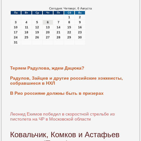
Сегодня: Четверг, 6 Августа
Пн
Вт
Ср
Чт
Пт
Сб
Вс
1
2
3
4
5
6
7
8
9
10
11
12
13
14
15
16
17
18
19
20
21
22
23
24
25
26
27
28
29
30
31
Теряем Радулова, ждем Дацюка?
Радулов, Зайцев и другие российские хоккеисты,
собравшиеся в НХЛ
В Рио россияне должны быть в призерах
Леонид Екимов победил в скоростной стрельбе из
пистолета на ЧР в Московской области
Ковальчик, Комков и Астафьев