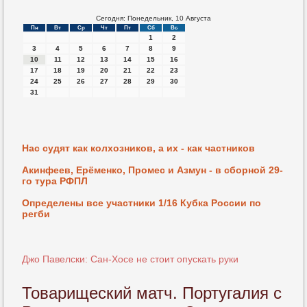
Сегодня: Понедельник, 10 Августа
Пн
Вт
Ср
Чт
Пт
Сб
Вс
1
2
3
4
5
6
7
8
9
10
11
12
13
14
15
16
17
18
19
20
21
22
23
24
25
26
27
28
29
30
31
Нас судят как колхозников, а их - как частников
Акинфеев, Ерёменко, Промес и Азмун - в сборной 29-
го тура РФПЛ
Определены все участники 1/16 Кубка России по
регби
Джо Павелски: Сан-Хосе не стоит опускать руки
Товарищеский матч. Португалия с