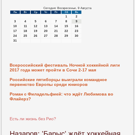
Сегодня: Воскресенье, 9 Августа
Пн
Вт
Ср
Чт
Пт
Сб
Вс
1
2
3
4
5
6
7
8
9
10
11
12
13
14
15
16
17
18
19
20
21
22
23
24
25
26
27
28
29
30
31
Всероссийский фестиваль Ночной хоккейной лиги
2017 года может пройти в Сочи 2-17 мая
Российские пятиборцы выиграли командное
первенство Европы среди юниоров
Роман с Филадельфией: что ждёт Любимова во
Флайерз?
Есть ли жизнь без Рио?
Назаров: 'Барыс' ждёт хоккейная