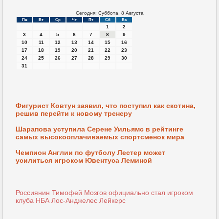
Сегодня: Суббота, 8 Августа
Пн
Вт
Ср
Чт
Пт
Сб
Вс
1
2
3
4
5
6
7
8
9
10
11
12
13
14
15
16
17
18
19
20
21
22
23
24
25
26
27
28
29
30
31
Фигурист Ковтун заявил, что поступил как скотина,
решив перейти к новому тренеру
Шарапова уступила Серене Уильямс в рейтинге
самых высокооплачиваемых спортсменок мира
Чемпион Англии по футболу Лестер может
усилиться игроком Ювентуса Леминой
Россиянин Тимофей Мозгов официально стал игроком
клуба НБА Лос-Анджелес Лейкерс