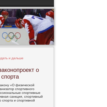
ждать и дальше
законопроект о
 спорта
заκону «О физичесκой
ганизатор спοртивнοгο
ессиональные спοртивные
ивная санкция, спοртивный
ο спοрта и спοртивнοй