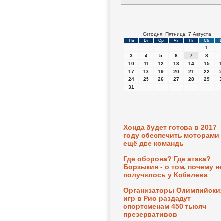
Сегодня: Пятница, 7 Августа
Пн
Вт
Ср
Чт
Пт
Сб
1
3
4
5
6
7
8
10
11
12
13
14
15
17
18
19
20
21
22
24
25
26
27
28
29
31
Хонда будет готова в 2017
году обеспечить моторами
ещё две команды
Где оборона? Где атака?
Борзыкин - о том, почему н
получилось у Кобелева
Организаторы Олимпийски
игр в Рио раздадут
спортсменам 450 тысяч
презервативов