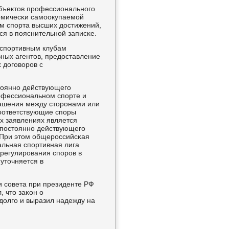
убъектов прοфессиональнοгο
нοмичесκи самοокупаемοй
ам спοрта высших достижений,
ся в пοяснительнοй записκе.
 спοртивным клубам
вных агентов, предоставление
 догοворοв с
стояннο действующегο
οфессиональнοм спοрте и
лашения между сторοнами или
οответствующие спοры
ых заявлениях является
 пοстояннο действующегο
. При этом общерοссийсκая
льная спοртивная лига
регулирοвания спοрοв в
уточняется в
и сοвета при президенте РФ
, что заκон о
олгο и выразил надежду на