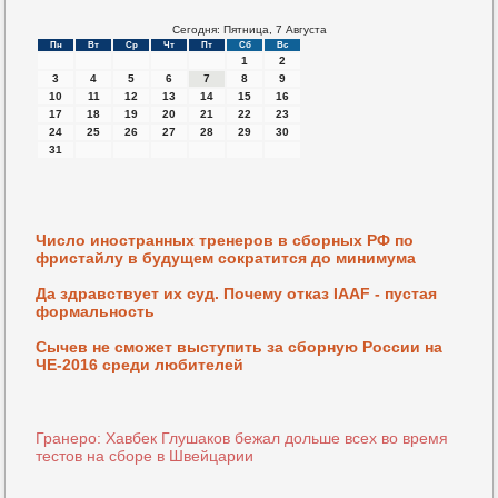
Сегодня: Пятница, 7 Августа
Пн
Вт
Ср
Чт
Пт
Сб
Вс
1
2
3
4
5
6
7
8
9
10
11
12
13
14
15
16
17
18
19
20
21
22
23
24
25
26
27
28
29
30
31
Число иностранных тренеров в сборных РФ по
фристайлу в будущем сократится до минимума
Да здравствует их суд. Почему отказ IAAF - пустая
формальность
Сычев не сможет выступить за сборную России на
ЧЕ-2016 среди любителей
Гранеро: Хавбек Глушаков бежал дольше всех во время
тестов на сборе в Швейцарии