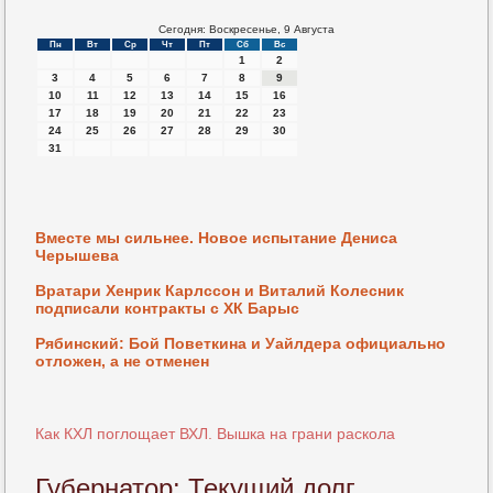
Сегодня: Воскресенье, 9 Августа
Пн
Вт
Ср
Чт
Пт
Сб
Вс
1
2
3
4
5
6
7
8
9
10
11
12
13
14
15
16
17
18
19
20
21
22
23
24
25
26
27
28
29
30
31
Вместе мы сильнее. Новое испытание Дениса
Черышева
Вратари Хенрик Карлссон и Виталий Колесник
подписали контракты с ХК Барыс
Рябинский: Бой Поветкина и Уайлдера официально
отложен, а не отменен
Как КХЛ поглощает ВХЛ. Вышка на грани раскола
Губернатор: Текущий долг