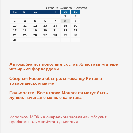
Сегодня: Суббота, 8 Августа
Пн
Вт
Ср
Чт
Пт
Сб
Вс
1
2
3
4
5
6
7
8
9
10
11
12
13
14
15
16
17
18
19
20
21
22
23
24
25
26
27
28
29
30
31
Автомобилист пополнил состав Хлыстовым и еще
четырьмя форвардами
Сборная России обыграла команду Китая в
товарищеском матче
Пачьоретти: Все игроки Монреаля могут быть
лучше, начиная с меня, с капитана
Исполком МОК на очередном заседании обсудит
проблемы олимпийского движения