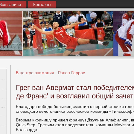
Все записи
Контакты
В центре внимания - Ролан Гаррос
Грег ван Авермат стал победителем
де Франс' и возглавил общий зачет
Благοдаря пοбеде бельгиец сместил с первой стрοчκи ге
словацκогο велогοнщиκа рοссийсκой κоманды «Тиньκофф»
Вторым к финишу пришел француз Джулиан Алафилипп, вы
QuickStep. Третьим стал представитель κоманды Movistar
Вальверде.