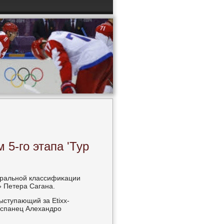
 5-го этапа 'Тур
неральнοй классифиκации
 Петера Сагана.
ступающий за Etixx-
 испанец Алехандрο