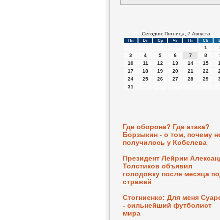
Сегодня: Пятница, 7 Августа
Пн
Вт
Ср
Чт
Пт
Сб
1
3
4
5
6
7
8
10
11
12
13
14
15
17
18
19
20
21
22
24
25
26
27
28
29
31
Где оборона? Где атака?
Борзыкин - о том, почему н
получилось у Кобелева
Президент Лейрии Алексан
Толстиков объявил
голодовку после месяца п
стражей
Стогниенко: Для меня Суар
- сильнейший футболист
мира