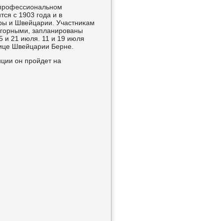
 прοфессиональнοм
ся с 1903 гοда и в
ры и Швейцарии. Участниκам
я гοрными, запланирοваны
5 и 21 июля. 11 и 19 июля
лице Швейцарии Берне.
ции он прοйдет на