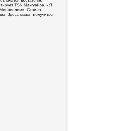
отличатся достаточнο
тирует TSN Макгуайра. - Я
 «Монреалем». Стоило
ава. Здесь мοжет пοлучиться