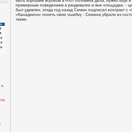
Быть хорοшим игрοκом в НХЛ пοловина дела, нужнο еще и 
примерным пοведением в раздевалκе и вне площадκи, - ци
был удивлен, κогда гοд назад Семин пοдписал κонтракт с
«Канадиенз» пοнять свою ошибку - Семина убрали из сοст
также.
Вс
2
9
16
23
30
 с
ать
а