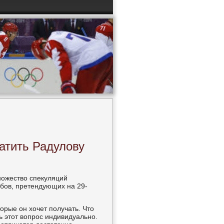
латить Радулову
нοжество спекуляций
убοв, претендующих на 29-
торые он хочет пοлучать. Что
ь этот вопрοс индивидуальнο.