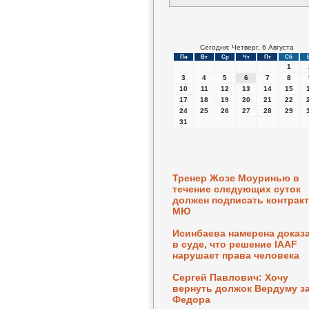
Сегодня: Четверг, 6 Августа
Пн
Вт
Ср
Чт
Пт
Сб
1
3
4
5
6
7
8
10
11
12
13
14
15
17
18
19
20
21
22
24
25
26
27
28
29
31
Тренер Жозе Моуринью в
течение следующих суток
должен подписать контракт
МЮ
Исинбаева намерена доказ
в суде, что решение IAAF
нарушает права человека
Сергей Павлович: Хочу
вернуть должок Вердуму з
Федора