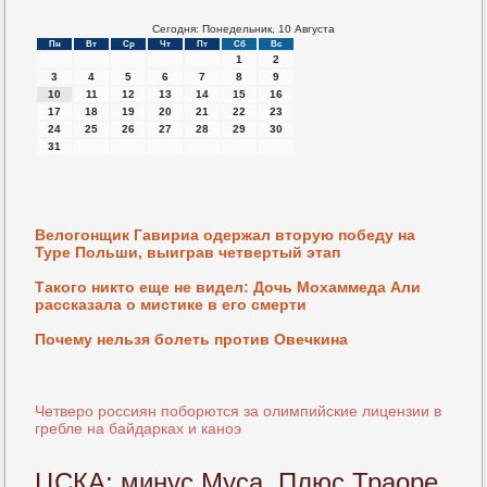
Сегодня: Понедельник, 10 Августа
Пн
Вт
Ср
Чт
Пт
Сб
Вс
1
2
3
4
5
6
7
8
9
10
11
12
13
14
15
16
17
18
19
20
21
22
23
24
25
26
27
28
29
30
31
Велогонщик Гавириа одержал вторую победу на
Туре Польши, выиграв четвертый этап
Такого никто еще не видел: Дочь Мохаммеда Али
рассказала о мистике в его смерти
Почему нельзя болеть против Овечкина
Четверо россиян поборются за олимпийские лицензии в
гребле на байдарках и каноэ
ЦСКА: минус Муса. Плюс Траоре,