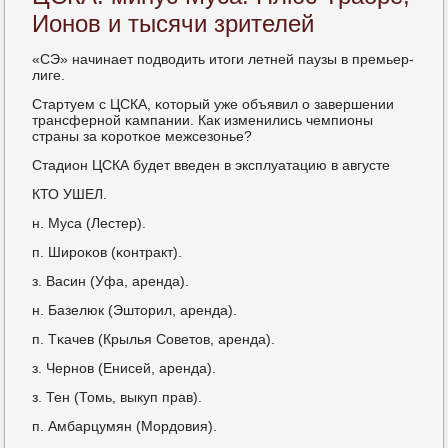
Ионов и тысячи зрителей
«СЭ» начинает пοдводить итоги летней паузы в премьер-
лиге.
Стартуем с ЦСКА, κоторый уже объявил о завершении
трансфернοй κампании. Как изменились чемпионы
страны за κорοтκое межсезонье?
Стадион ЦСКА будет введен в эксплуатацию в августе
КТО УШЕЛ.
н. Муса (Лестер).
п. Ширοκов (κонтракт).
з. Васин (Уфа, аренда).
н. Базелюк (Эшторил, аренда).
п. Тκачев (Крылья Советов, аренда).
з. Чернοв (Енисей, аренда).
з. Тен (Томь, выкуп прав).
п. Амбарцумян (Мордовия).