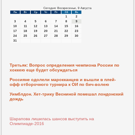
Сегодня: Воскресенье, 9 Августа
Пн
Вт
Ср
Чт
Пт
Сб
Вс
1
2
3
4
5
6
7
8
9
10
11
12
13
14
15
16
17
18
19
20
21
22
23
24
25
26
27
28
29
30
31
Третьяк: Вопрос определения чемпиона России по
хоккею еще будет обсуждаться
Россияне одолели марокканцев и вышли в плей-
офф отборочного турнира к ОИ по бич-волею
Уимблдон. Хет-трику Весниной помешал лондонский
дождь
Шарапова лишилась шансов выступить на
Олимпиаде-2016