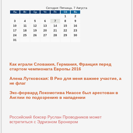
Сегодня: Пятница, 7 Августа
Пн
Вт
Ср
Чт
Пт
Сб
Вс
1
2
3
4
5
6
7
8
9
10
11
12
13
14
15
16
17
18
19
20
21
22
23
24
25
26
27
28
29
30
31
Как играли Словакия, Германия, Франция перед
стартом чемпионата Европы 2016
Алена Лутковская: В Рио для меня важнее участие, а
не флаг
Экс-форвард Локомотива Ниассе был арестован в
Англии по подозрению в нападении
Российский боксер Руслан Проводников может
встретиться с Эдриэном Бронером