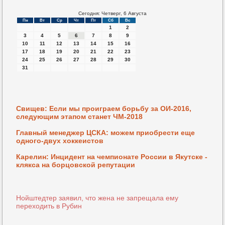
Сегодня: Четверг, 6 Августа
Пн
Вт
Ср
Чт
Пт
Сб
Вс
1
2
3
4
5
6
7
8
9
10
11
12
13
14
15
16
17
18
19
20
21
22
23
24
25
26
27
28
29
30
31
Свищев: Если мы проиграем борьбу за ОИ-2016,
следующим этапом станет ЧМ-2018
Главный менеджер ЦСКА: можем приобрести еще
одного-двух хоккеистов
Карелин: Инцидент на чемпионате России в Якутске -
клякса на борцовской репутации
Нойштедтер заявил, что жена не запрещала ему
переходить в Рубин