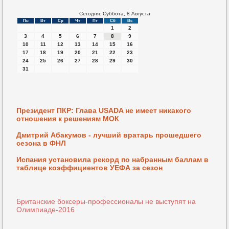
Сегодня: Суббота, 8 Августа
Пн
Вт
Ср
Чт
Пт
Сб
Вс
1
2
3
4
5
6
7
8
9
10
11
12
13
14
15
16
17
18
19
20
21
22
23
24
25
26
27
28
29
30
31
Президент ПКР: Глава USADA не имеет никакого
отношения к решениям МОК
Дмитрий Абакумов - лучший вратарь прошедшего
сезона в ФНЛ
Испания установила рекорд по набранным баллам в
таблице коэффициентов УЕФА за сезон
Британские боксеры-профессионалы не выступят на
Олимпиаде-2016