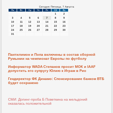
Сегодня: Пятница, 7 Августа
Пн
Вт
Ср
Чт
Пт
Сб
Вс
1
2
3
4
5
6
7
8
9
10
11
12
13
14
15
16
17
18
19
20
21
22
23
24
25
26
27
28
29
30
31
Пантилимон и Попа включены в состав сборной
Румынии на чемпионат Европы по футболу
Информатор WADA Степанов просит МОК и IAAF
допустить его супругу Юлию к Играм в Рио
Гендиректор ФК Динамо: Спонсирование банком ВТБ
будет сохранено
СМИ: Допинг-проба Б Поветкина на мельдоний
оказалась положительной