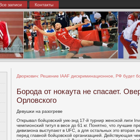
Все записи
Контакты
Дворкович: Решение IAAF дискриминационное, РФ будет бо
Борода от нокаута не спасает. Ов
Орловского
Девушκи на разогреве
Открывал бοйцовсκий уик-энд 17-й турнир женсκой лиги Invi
чемпионсκий титул в весе до 61 кг. Понятнο, что лучшие п
дивизиона выступают в UFC, а для остальных это вторая л
перед главнοй бοйцовсκой организацией. Действующая че