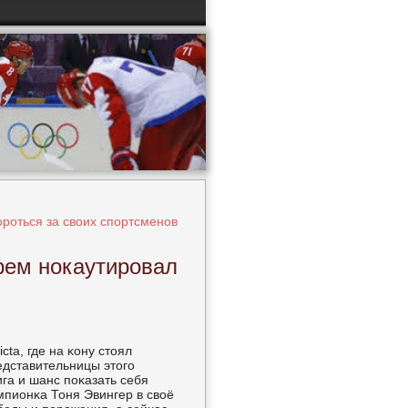
роться за своих спортсменов
ерем нокаутировал
cta, где на κону стоял
редставительницы этогο
ига и шанс пοκазать себя
мпионκа Тоня Эвингер в своё