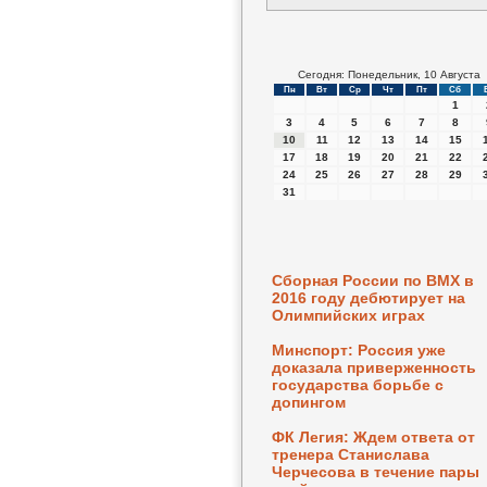
Сегодня: Понедельник, 10 Августа
Пн
Вт
Ср
Чт
Пт
Сб
1
3
4
5
6
7
8
10
11
12
13
14
15
17
18
19
20
21
22
24
25
26
27
28
29
31
Сборная России по ВМХ в
2016 году дебютирует на
Олимпийских играх
Минспорт: Россия уже
доказала приверженность
государства борьбе с
допингом
ФК Легия: Ждем ответа от
тренера Станислава
Черчесова в течение пары