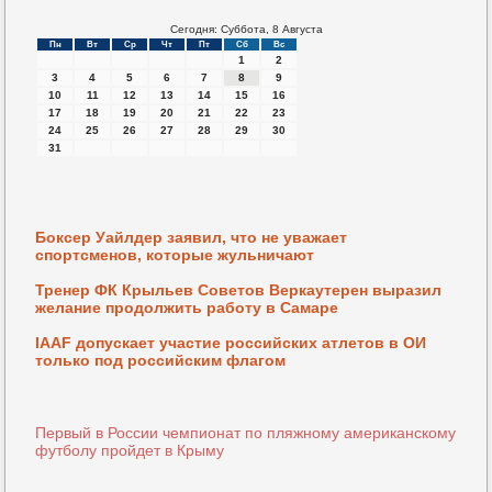
Сегодня: Суббота, 8 Августа
Пн
Вт
Ср
Чт
Пт
Сб
Вс
1
2
3
4
5
6
7
8
9
10
11
12
13
14
15
16
17
18
19
20
21
22
23
24
25
26
27
28
29
30
31
Боксер Уайлдер заявил, что не уважает
спортсменов, которые жульничают
Тренер ФК Крыльев Советов Веркаутерен выразил
желание продолжить работу в Самаре
IAAF допускает участие российских атлетов в ОИ
только под российским флагом
Первый в России чемпионат по пляжному американскому
футболу пройдет в Крыму