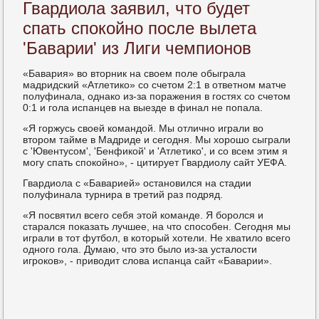
Гвардиола заявил, что будет
спать спокойно после вылета
'Баварии' из Лиги чемпионов
«Бавария» во вторник на своем поле обыграла
мадридский «Атлетико» со счетом 2:1 в ответном матче
полуфинала, однако из-за поражения в гостях со счетом
0:1 и гола испанцев на выезде в финал не попала.
«Я горжусь своей командой. Мы отлично играли во
втором тайме в Мадриде и сегодня. Мы хорошо сыграли
с 'Ювентусом', 'Бенфикой' и 'Атлетико', и со всем этим я
могу спать спокойно», - цитирует Гвардиолу сайт УЕФА.
Гвардиола с «Баварией» остановился на стадии
полуфинала турнира в третий раз подряд.
«Я посвятил всего себя этой команде. Я боролся и
старался показать лучшее, на что способен. Сегодня мы
играли в тот футбол, в который хотели. Не хватило всего
одного гола. Думаю, что это было из-за усталости
игроков», - приводит слова испанца сайт «Баварии».