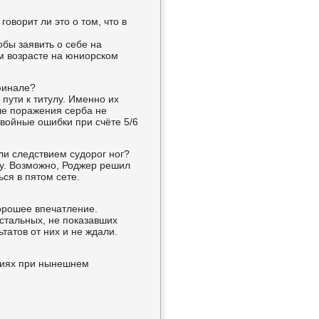
оворит ли это о том, что в
обы заявить о себе на
м возрасте на юниорском
финале?
 пути к титулу. Именно их
ле поражения серба не
двойные ошибки при счёте 5/6
ли следствием судорог ног?
ну. Возможно, Роджер решил
ься в пятом сете.
хорошее впечатление.
стальных, не показавших
ьтатов от них и не ждали.
ртиях при нынешнем