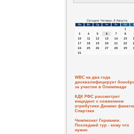
Сегодня: Четверг, 6 Августа
Пн
Вт
Ср
Чт
Пт
Сб
1
3
4
5
6
7
8
10
11
12
13
14
15
17
18
19
20
21
22
24
25
26
27
28
29
31
WBC на два года
дисквалифицирует боксёр
за участие в Олимпиаде
КДК РФС рассмотрит
инцидент с сожжением
атрибутики Динамо фаната
Спартака
Чемпионат Германии.
Последний тур - кому что
нужно