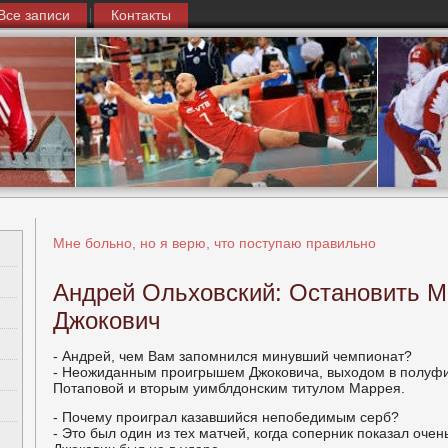
Все записи
Контакты
Мне больно, но я верю, что поступаю правильно
Андрей Ольховский: Остановить М
Джокович
- Андрей, чем Вам запомнился минувший чемпионат?
- Неожиданным проигрышем Джоковича, выходом в полуфи
Потаповой и вторым уимблдонским титулом Маррея.
- Почему проиграл казавшийся непобедимым серб?
- Это был один из тех матчей, когда соперник показал очен