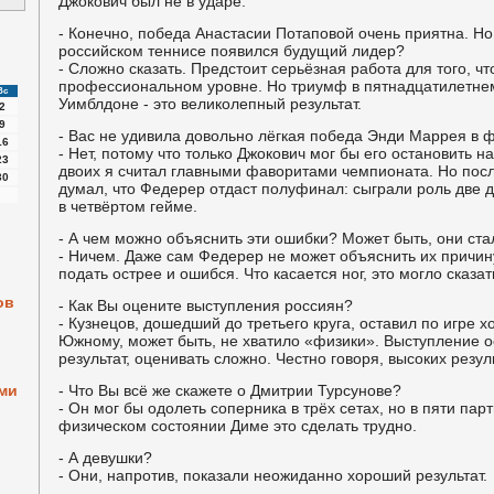
Джокович был не в ударе.
- Конечно, победа Анастасии Потаповой очень приятна. Но г
российском теннисе появился будущий лидер?
- Сложно сказать. Предстоит серьёзная работа для того, чт
профессиональном уровне. Но триумф в пятнадцатилетне
Вс
Уимблдоне - это великолепный результат.
2
9
- Вас не удивила довольно лёгкая победа Энди Маррея в 
16
- Нет, потому что только Джокович мог бы его остановить на
23
двоих я считал главными фаворитами чемпионата. Но пос
30
думал, что Федерер отдаст полуфинал: сыграли роль две 
в четвёртом гейме.
- А чем можно объяснить эти ошибки? Может быть, они ста
- Ничем. Даже сам Федерер не может объяснить их причи
подать острее и ошибся. Что касается ног, это могло сказат
ов
- Как Вы оцените выступления россиян?
- Кузнецов, дошедший до третьего круга, оставил по игре 
Южному, может быть, не хватило «физики». Выступление о
результат, оценивать сложно. Честно говоря, высоких резул
ми
- Что Вы всё же скажете о Дмитрии Турсунове?
- Он мог бы одолеть соперника в трёх сетах, но в пяти па
физическом состоянии Диме это сделать трудно.
- А девушки?
- Они, напротив, показали неожиданно хороший результат.