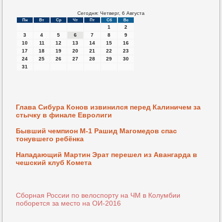
Сегодня: Четверг, 6 Августа
Пн
Вт
Ср
Чт
Пт
Сб
Вс
1
2
3
4
5
6
7
8
9
10
11
12
13
14
15
16
17
18
19
20
21
22
23
24
25
26
27
28
29
30
31
Глава Сибура Конов извинился перед Калиничем за
стычку в финале Евролиги
Бывший чемпион M-1 Рашид Магомедов спас
тонувшего ребёнка
Нападающий Мартин Эрат перешел из Авангарда в
чешский клуб Комета
Сборная России по велоспорту на ЧМ в Колумбии
поборется за место на ОИ-2016