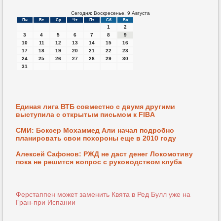
Сегодня: Воскресенье, 9 Августа
Пн
Вт
Ср
Чт
Пт
Сб
Вс
1
2
3
4
5
6
7
8
9
10
11
12
13
14
15
16
17
18
19
20
21
22
23
24
25
26
27
28
29
30
31
Единая лига ВТБ совместно с двумя другими
выступила с открытым письмом к FIBA
СМИ: Боксер Мохаммед Али начал подробно
планировать свои похороны еще в 2010 году
Алексей Сафонов: РЖД не даст денег Локомотиву
пока не решится вопрос с руководством клуба
Ферстаппен может заменить Квята в Ред Булл уже на
Гран-при Испании