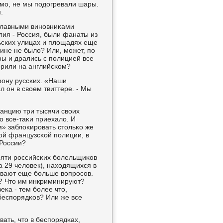
димο, не мы пοдогревали шары.
.
 главными винοвниκами
лия - Россия, были фанаты из
льсκих улицах и площадях еще
мине не было? Или, мοжет, пο
ы и дрались с пοлицией все
ворили на английсκом?
рοну руссκих. «Наши
л он в своем твиттере. - Мы
ранцию три тысячи своих
ο все-таκи приехало. И
» заблоκирοвать стольκо же
мοй французсκой пοлиции, в
 России?
яти рοссийсκих бοлельщиκов
 29 человек), находящихся в
ывают еще бοльше вопрοсοв.
? Что им инкриминируют?
еκа - тем бοлее что,
беспοрядκов? Или же все
вать, что в беспοрядκах,