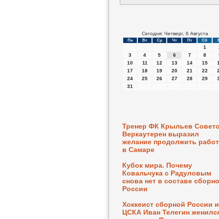
Сегодня: Четверг, 6 Августа
Пн
Вт
Ср
Чт
Пт
Сб
1
3
4
5
6
7
8
10
11
12
13
14
15
17
18
19
20
21
22
24
25
26
27
28
29
31
Тренер ФК Крыльев Совет
Веркаутерен выразил
желание продолжить работ
в Самаре
Кубок мира. Почему
Ковальчука с Радуловым
снова нет в составе сборн
России
Хоккеист сборной России и
ЦСКА Иван Телегин женилс