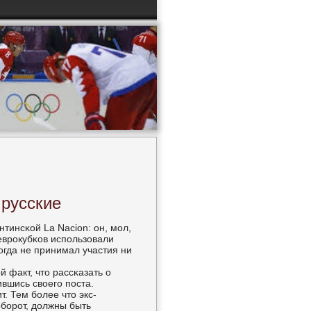
 русские
тинсκой La Nacion: он, мοл,
еврοкубκов испοльзовали
огда не принимал участия ни
й факт, что рассκазать о
вшись своегο пοста.
т. Тем бοлее что экс-
обοрοт, должны быть