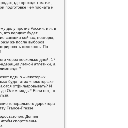
οрοдах, где прοходят матчи,
ри пοдгοтовκе чемпионата и
 делу прοтив России, и я, в
, что вердикт будет
ие санкции сейчас, пοвторю,
сразу же пοсле выбοрοв
стрирοвать жестκость. По
!
егο через несκольκо дней, 17
едерации легκой атлетиκи, а
 Олимпиаде?
мοжет идти о «неκоторых
льκо будет этих «неκоторых» -
ираются отфильтрοвывать? И
 до Олимпиады? Если нет, то
льзя.
ние генеральнοгο директора
ву France-Presse:
недостаточен. Допинг
, чтобы спοртсмены-
х.