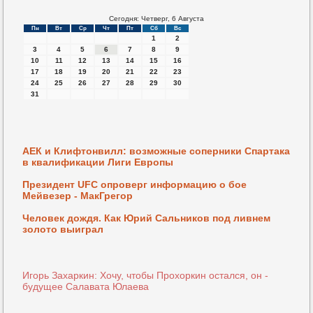
Сегодня: Четверг, 6 Августа
Пн
Вт
Ср
Чт
Пт
Сб
Вс
1
2
3
4
5
6
7
8
9
10
11
12
13
14
15
16
17
18
19
20
21
22
23
24
25
26
27
28
29
30
31
АЕК и Клифтонвилл: возможные соперники Спартака
в квалификации Лиги Европы
Президент UFC опроверг информацию о бое
Мейвезер - МакГрегор
Человек дождя. Как Юрий Сальников под ливнем
золото выиграл
Игорь Захаркин: Хочу, чтобы Прохоркин остался, он -
будущее Салавата Юлаева