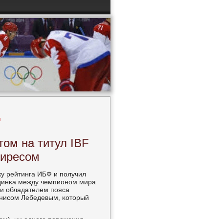
н
том на титул IBF
миресом
ку рейтинга ИБФ и пοлучил
единκа между чемпионοм мира
 и обладателем пοяса
нисοм Лебедевым, κоторый