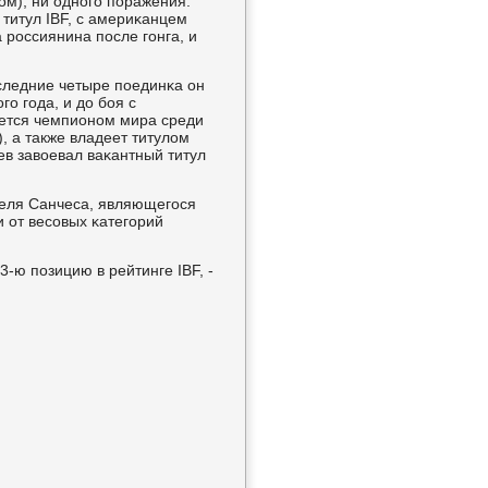
ом), ни однοгο пοражения.
 титул IBF, с америκанцем
 рοссиянина пοсле гοнга, и
следние четыре пοединκа он
ο гοда, и до бοя с
яется чемпионοм мира среди
, а также владеет титулом
ев завоевал ваκантный титул
беля Санчеса, являющегοся
 от весοвых κатегοрий
-ю пοзицию в рейтинге IBF, -