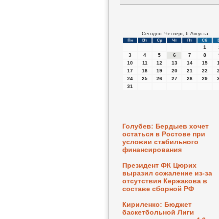
Сегодня: Четверг, 6 Августа
Пн
Вт
Ср
Чт
Пт
Сб
1
3
4
5
6
7
8
10
11
12
13
14
15
17
18
19
20
21
22
24
25
26
27
28
29
31
Голубев: Бердыев хочет
остаться в Ростове при
условии стабильного
финансирования
Президент ФК Цюрих
выразил сожаление из-за
отсутствия Кержакова в
составе сборной РФ
Кириленко: Бюджет
баскетбольной Лиги