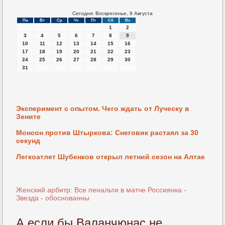
Сегодня: Воскресенье, 9 Августа
Пн
Вт
Ср
Чт
Пт
Сб
Вс
1
2
3
4
5
6
7
8
9
10
11
12
13
14
15
16
17
18
19
20
21
22
23
24
25
26
27
28
29
30
31
Эксперимент с опытом. Чего ждать от Луческу в
Зените
Монсон против Штыркова: Снеговик растаял за 30
секунд
Легкоатлет Шубенков открыл летний сезон на Алтае
Женский арбитр: Все пенальти в матче Россиянка -
Звезда - обоснованны
А если бы Валанчюнас не