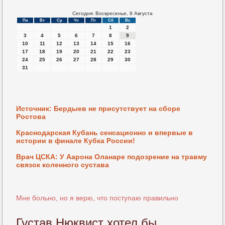
Сегодня: Воскресенье, 9 Августа
Пн
Вт
Ср
Чт
Пт
Сб
Вс
1
2
3
4
5
6
7
8
9
10
11
12
13
14
15
16
17
18
19
20
21
22
23
24
25
26
27
28
29
30
31
Источник: Бердыев не присутствует на сборе
Ростова
Краснодарская Кубань сенсационно и впервые в
истории в финале Кубка России!
Врач ЦСКА: У Аарона Оланаре подозрение на травму
связок коленного сустава
Мне больно, но я верю, что поступаю правильно
Густав Нюквист хотел бы