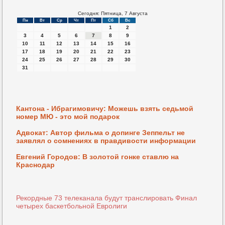
Сегодня: Пятница, 7 Августа
Пн
Вт
Ср
Чт
Пт
Сб
Вс
1
2
3
4
5
6
7
8
9
10
11
12
13
14
15
16
17
18
19
20
21
22
23
24
25
26
27
28
29
30
31
Кантона - Ибрагимовичу: Можешь взять седьмой
номер МЮ - это мой подарок
Адвокат: Автор фильма о допинге Зеппельт не
заявлял о сомнениях в правдивости информации
Евгений Городов: В золотой гонке ставлю на
Краснодар
Рекордные 73 телеканала будут транслировать Финал
четырех баскетбольной Евролиги