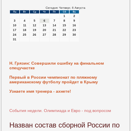
Сегодня: Четверг, 6 Августа
Пн
Вт
Ср
Чт
Пт
Сб
Вс
1
2
3
4
5
6
7
8
9
10
11
12
13
14
15
16
17
18
19
20
21
22
23
24
25
26
27
28
29
30
31
Н. Грязин: Совершили ошибку на финальном
спецучастке
Первый в России чемпионат по пляжному
американскому футболу пройдет в Крыму
Узнаете имя тренера - ахнете!
События недели. Олимпиада и Евро - под вопросом
Назван состав сборной России по