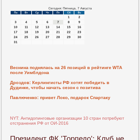
Сегодня: Пятница, 7 Августа
Пн
Вт
Ср
Чт
Пт
Сб
Вс
1
2
3
4
5
6
7
8
9
10
11
12
13
14
15
16
17
18
19
20
21
22
23
24
25
26
27
28
29
30
31
Веснина поднялась на 26 позиций в рейтинге WTA
после Уимблдона
Дроздов: Керлингисты РФ хотят победить в
Дудинке, чтобы начать сезон с позитива
Павлюченко: привет Локо, подарок Спартаку
NYT: Антидопинговые организации 10 стран потребуют
отстранения РФ от ОИ-2016
Президент ФК 'Торпедо': Клуб не