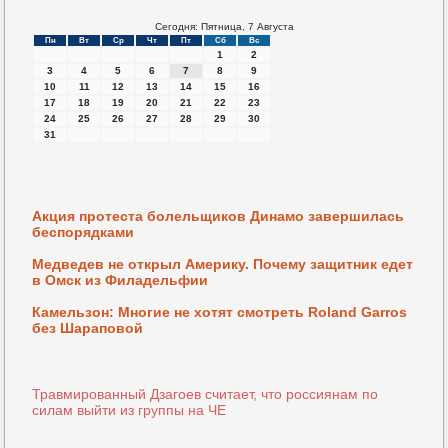
Сегодня: Пятница, 7 Августа
Пн
Вт
Ср
Чт
Пт
Сб
Вс
1
2
3
4
5
6
7
8
9
10
11
12
13
14
15
16
17
18
19
20
21
22
23
24
25
26
27
28
29
30
31
Акция протеста болельщиков Динамо завершилась
беспорядками
Медведев не открыл Америку. Почему защитник едет
в Омск из Филадельфии
Камельзон: Многие не хотят смотреть Roland Garros
без Шараповой
Травмированный Дзагоев считает, что россиянам по
силам выйти из группы на ЧЕ