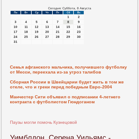
Сегодня: Суббота, 8 Августа
Пн
Вт
Ср
Чт
Пт
Сб
Вс
1
2
3
4
5
6
7
8
9
10
11
12
13
14
15
16
17
18
19
20
21
22
23
24
25
26
27
28
29
30
31
Семья афганского мальчика, получившего футболку
от Месси, переехала из-за угроз талибов
Сборная России в Швейцарии будет жить в том же
отеле, что и греки перед победным Евро-2004
Манчестер Сити объявил о подписании 4-летнего
контракта с футболистом Гюндоганом
Паузы могли помочь Кузнецовой
Уимблдон. Серена Уильямс -