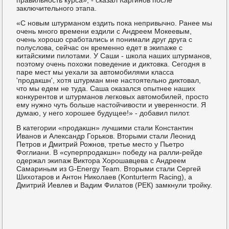
заключительного этапа.
«С новым штурманом ездить пока непривычно. Ранее мы
очень много времени ездили с Андреем Мокеевым,
очень хорошо сработались и понимали друг друга с
полуслова, сейчас он временно едет в экипаже с
китайскими пилотами. У Саши - школа наших штурманов,
поэтому очень похожи поведение и диктовка. Сегодня в
паре мест мы уехали за автомобилями класса
'продакшн', хотя штурман мне настоятельно диктовал,
что мы едем не туда. Саша оказался опытнее наших
конкурентов и штурманов легковых автомобилей, просто
ему нужно чуть больше настойчивости и уверенности. Я
думаю, у него хорошее будущее!» - добавил пилот.
В категории «продакшн» лучшими стали Константин
Иванов и Александр Горьков. Вторыми стали Леонид
Петров и Дмитрий Рожнов, третье место у Пьетро
Фоглиани. В «суперпродакшн» победу на ралли-рейде
одержал экипаж Виктора Хорошавцева с Андреем
Самариным из G-Energy Team. Вторыми стали Сергей
Шихотаров и Антон Николаев (Konturterm Racing), а
Дмитрий Иевлев и Вадим Филатов (РЕК) замкнули тройку.