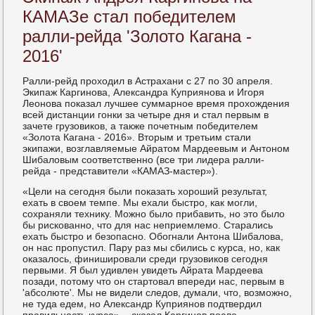
КАМАЗе стал победителем
ралли-рейда 'Золото Кагана -
2016'
Ралли-рейд проходил в Астрахани с 27 по 30 апреля.
Экипаж Каргинова, Александра Куприянова и Игоря
Леонова показал лучшее суммарное время прохождения
всей дистанции гонки за четыре дня и стал первым в
зачете грузовиков, а также почетным победителем
«Золота Кагана - 2016». Вторым и третьим стали
экипажи, возглавляемые Айратом Мардеевым и Антоном
Шибаловым соответственно (все три лидера ралли-
рейда - представители «КАМАЗ-мастер»).
«Цели на сегодня были показать хороший результат,
ехать в своем темпе. Мы ехали быстро, как могли,
сохраняли технику. Можно было прибавить, но это было
бы рискованно, что для нас неприемлемо. Старались
ехать быстро и безопасно. Обогнали Антона Шибалова,
он нас пропустил. Пару раз мы сбились с курса, но, как
оказалось, финишировали среди грузовиков сегодня
первыми. Я был удивлен увидеть Айрата Мардеева
позади, потому что он стартовал впереди нас, первым в
'абсолюте'. Мы не видели следов, думали, что, возможно,
не туда едем, но Александр Куприянов подтвердил
правильность курса», - сказал Каргинов после