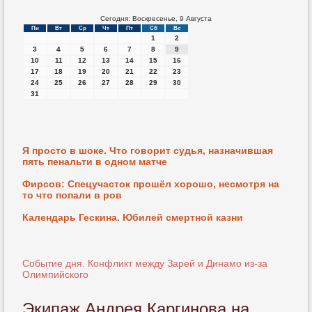
Сегодня: Воскресенье, 9 Августа
Пн
Вт
Ср
Чт
Пт
Сб
Вс
1
2
3
4
5
6
7
8
9
10
11
12
13
14
15
16
17
18
19
20
21
22
23
24
25
26
27
28
29
30
31
Я просто в шоке. Что говорит судья, назначившая
пять пенальти в одном матче
Фирсов: Спецучасток прошёл хорошо, несмотря на
то что попали в ров
Календарь Гескина. Юбилей смертной казни
Событие дня. Конфликт между Зарей и Динамо из-за
Олимпийского
Экипаж Андрея Каргинова на