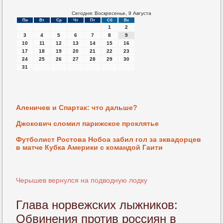
Сегодня: Воскресенье, 9 Августа
Пн
Вт
Ср
Чт
Пт
Сб
Вс
1
2
3
4
5
6
7
8
9
10
11
12
13
14
15
16
17
18
19
20
21
22
23
24
25
26
27
28
29
30
31
Аленичев и Спартак: что дальше?
Джокович сломил парижское проклятье
Футболист Ростова Нобоа забил гол за эквадорцев
в матче Кубка Америки с командой Гаити
Черышев вернулся на подводную лодку
Глава норвежских лыжников:
Обвинения против россиян в