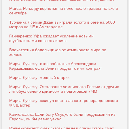
Marca: Роналду вернется на поле после травмы только в
сентябре
Турчанка Ясемин Джан выиграла золото в беге на 5000
метров на ЧЕ в Амстердаме
Ганчаренко: Уфа ожидает усиление новыми
футболистами во всех линиях
Впечатления болельщиков от чемпионата мира по
хоккею
Мирча Луческу готов работать с Александром
Кержаковым, если Зенит продлит с ним контракт
Мирча Луческу: мощный старик
Мирча Луческу: Отставание чемпионата России от других
лиг обусловлено кризисом и подготовкой к ЧМ
Мирча Луческу покинул пост главного тренера донецкого
ФК Шахтер
Канчельскис: Если бы у Слуцкого были предложения из
Европы, он бы давно уехал
Родченков-гейт: смех сквозь слезы и слезы сквозь смех