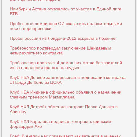
Нимбурк и Астана отказались от участия в Единой лиге
ВТБ
Пробы пяти чемпионов ОИ оказались положительными
после перепроверки
Пробы россиян из Лондона-2012 вскрыли в Лозанне
Трабзонспор подтвердил заключение Шейдаевым
четырехлетнего контракта
Трабзонспор проведет 4 домашних матча без зрителей
из-за нападения фаната на судью
Клуб НБА Денвер заинтересован в подписании контракта
с Нандо Де Коло из ЦСКА
Клуб НБА Индиана официально объявил о назначении
главным тренером Макмиллана
Клуб НХЛ Детройт обменял контракт Павла Дацюка в
Аризону
Клуб НХЛ Каролина подписал контракт с финским
форвардом Ахо
Глеб: В Англии нас показывают как ватников в ушанках