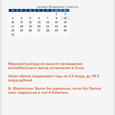
Сегодня: Воскресенье, 9 Августа
Пн
Вт
Ср
Чт
Пт
Сб
Вс
1
2
3
4
5
6
7
8
9
10
11
12
13
14
15
16
17
18
19
20
21
22
23
24
25
26
27
28
29
30
31
Мировой рекорд по высоте проведения
волейбольного матча установлен в Сочи
Зенит-Арена подорожает еще на 4,3 млрд, до 39.2
млрд рублей
Б. Маклеллан: Было бы идеально, если бы Орлов
смог подняться в топ-4 Кэпиталз