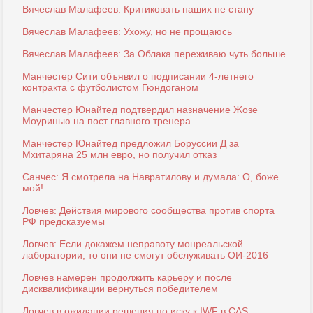
Вячеслав Малафеев: Критиковать наших не стану
Вячеслав Малафеев: Ухожу, но не прощаюсь
Вячеслав Малафеев: За Облака переживаю чуть больше
Манчестер Сити объявил о подписании 4-летнего
контракта с футболистом Гюндоганом
Манчестер Юнайтед подтвердил назначение Жозе
Моуринью на пост главного тренера
Манчестер Юнайтед предложил Боруссии Д за
Мхитаряна 25 млн евро, но получил отказ
Санчес: Я смотрела на Навратилову и думала: О, боже
мой!
Ловчев: Действия мирового сообщества против спорта
РФ предсказуемы
Ловчев: Если докажем неправоту монреальской
лаборатории, то они не смогут обслуживать ОИ-2016
Ловчев намерен продолжить карьеру и после
дисквалификации вернуться победителем
Ловчев в ожидании решения по иску к IWF в CAS