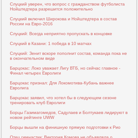
Слуцкий уверен, что вопрос с гражданством футболиста
Нойштедтера разрешится положительно
Слуцкий включил Широкова и Нойштедтера в состав
России на Евро-2016
Слуцкий: Всегда неприятно пропускать в концовке
Слуцкий в Казани: 1 победа в 10 матчах
Слуцкий: Зенит вскоре пополнит состав, команда пока не
в окончательном виде
Барцокас: Локо уважает Лигу ВТБ, но сейчас главное -
Финал четырех Евролиги
Барцокас признал: Для Локомотива-Кубань важнее
Евролига
Барцокас заявил, что хотел бы в следующем сезоне
тренировать клуб Евролиги
Борцы Газимагомедов, Садулаев и Болтукаев лидируют в
новом рейтинге UWW
Борцы вышли на финишную прямую подготовки к Рио
Отец гимнастки: Виктория Комова не объявляла о