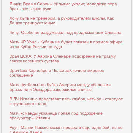
Янчук: Время Серены Уильямс уходит, молодежи пора
брать все в свои руки
Хочу быть не тренером, а руководителем школы. Как
Дацюк тренирует юных
Чичу: Особо не раздумывал над предложением Слована
Матч ЧР Урал - Кубань не будет показан в прямом эфире
из-за Кубка России по кудо
Врач ЦСКА: У Аарона Оланаре подозрение на травму
связок коленного сустава
Врач Ева Карнейро и Челси заключили мировое
соглашение
Матч футбольного Кубка Америки между сборными
Бразилии и Эквадора завершился вничью
В ЛЧ Испанию представят пять клубов, четыре - стартуют
с группового этапа
Матч команды украинца попал под подозрение
прокуратуры Италии
Роуч: Мэнни Пакьяо может провести еще один бой, но не
с Амиром Ханом