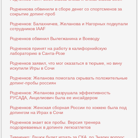
Родченкова обвинили в сборе денег со спортсменов за
сокрытие допинг-проб
Родченков: Балахничев, Желанова и Нагорных подкупали
сотрудников IAAF
Родченков обвинил Вылегжанина и Воеводу
Родченков принят на работу в калифорнийскую
лабораторию в Санта-Розе
Родченков заявил, что мог оказаться в тюрьме, но вину
искупили Игры в Сочи
Родченков: Желанова помогала скрывать положительные
допинг-пробы россиян
Родченков: Желанова разрушала эффективность
РУСАДА, Анцелиович была ее инсайдером
Родченков: Женская сборная России по хоккею была под
допингом на Играх в Сочи
Родченков знает все пробы. Версия тренера
подозреваемых в допинге легкоатлетов
Тимченко: Дацюк будет играть за СКА, по Знарку вопрос