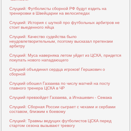
Слуцкий: Футболисты сборной РФ будут ездить на
тренировки в Швейцарии на велосипедах
Слуцкий: История с шуткой про футбольных арбитров не
стоит выеденного яйца
Слуцкий: Качество судейства было
неудовлетворительным, поэтому высказал претензии
арбитру
Слуцкий: Муса наверняка летом уйдет из ЦСКА, придется
покупать нового нападающего
Слуцкий объединил сердца игроков! Гершкович о
сборной
Слуцкий обошел Газзаева по числу матчей на посту
главного тренера ЦСКА в ЧР
Слуцкий превзойдет Газзаева, а Игнашевич - Семака
Слуцкий: Сборная России сыграет с чехами и сербами
составом, близким к боевому
Слуцкий: Травмы ведущих футболистов ЦСКА перед
стартом сезона вызывают тревогу