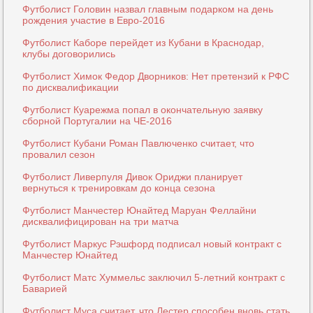
Футболист Головин назвал главным подарком на день
рождения участие в Евро-2016
Футболист Каборе перейдет из Кубани в Краснодар,
клубы договорились
Футболист Химок Федор Дворников: Нет претензий к РФС
по дисквалификации
Футболист Куарежма попал в окончательную заявку
сборной Португалии на ЧЕ-2016
Футболист Кубани Роман Павлюченко считает, что
провалил сезон
Футболист Ливерпуля Дивок Ориджи планирует
вернуться к тренировкам до конца сезона
Футболист Манчестер Юнайтед Маруан Феллайни
дисквалифицирован на три матча
Футболист Маркус Рэшфорд подписал новый контракт с
Манчестер Юнайтед
Футболист Матс Хуммельс заключил 5-летний контракт с
Баварией
Футболист Муса считает, что Лестер способен вновь стать