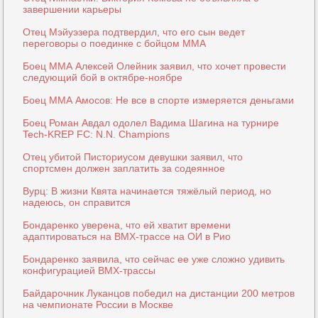
завершении карьеры
Отец Мэйуэзера подтвердил, что его сын ведет
переговоры о поединке с бойцом ММА
Боец ММА Алексей Олейник заявил, что хочет провести
следующий бой в октябре-ноябре
Боец ММА Амосов: Не все в спорте измеряется деньгами
Боец Роман Авдал одолел Вадима Шагина на турнире
Tech-KREP FC: N.N. Champions
Отец убитой Писториусом девушки заявил, что
спортсмен должен заплатить за содеянное
Вурц: В жизни Квята начинается тяжёлый период, но
надеюсь, он справится
Бондаренко уверена, что ей хватит времени
адаптироваться на ВМХ-трассе на ОИ в Рио
Бондаренко заявила, что сейчас ее уже сложно удивить
конфигурацией ВМХ-трассы
Байдарочник Луканцов победил на дистанции 200 метров
на чемпионате России в Москве