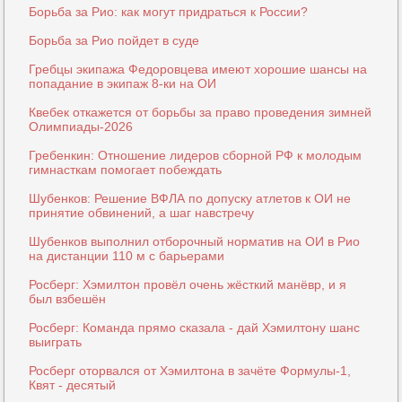
Борьба за Рио: как могут придраться к России?
Борьба за Рио пойдет в суде
Гребцы экипажа Федоровцева имеют хорошие шансы на
попадание в экипаж 8-ки на ОИ
Квебек откажется от борьбы за право проведения зимней
Олимпиады-2026
Гребенкин: Отношение лидеров сборной РФ к молодым
гимнасткам помогает побеждать
Шубенков: Решение ВФЛА по допуску атлетов к ОИ не
принятие обвинений, а шаг навстречу
Шубенков выполнил отборочный норматив на ОИ в Рио
на дистанции 110 м с барьерами
Росберг: Хэмилтон провёл очень жёсткий манёвр, и я
был взбешён
Росберг: Команда прямо сказала - дай Хэмилтону шанс
выиграть
Росберг оторвался от Хэмилтона в зачёте Формулы-1,
Квят - десятый