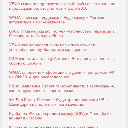
УЕФА выпустил приложение для борьбы с незаконными
продавцами билетов на матчи Евро-2016
WADA в письме предложило Родченкову и Фогелю
встретиться в Лос-Анджелесе
Врба: Я бы не сказал, что Чехия полностью переиграла
Россию, матч был ничейным
УЕФА зафиксировал лишь несколько случаев
употребления футболистами мельдония
FINA запретила пловцу Аркадию Вятчанину выступать за
сборную Сербии
WADA запросило информацию о допинг-программе РФ
на ОИ-2014 для расследования
FIBA: Заявление Евролиги может ввести в заблуждение,
запрет суда является временным
ФК Бад Рагац: Россияне будут тренироваться к ЧЕ в
Швейцарии на поле отличного качества
Курбанов: Финал Евролиги между ЦСКА и Фенербахче
войдет в историю
Курбанов: Удивлен высказываниям Базаревича