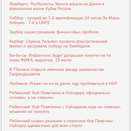
Ломбертс: Футболисты Зенита играли за Данни в
финальном матче Кубка России
Уэббер - лучший во 2-й квалификации 24 часов Ле-Мана,
Алёшин - 7-й в LMP2
Заубер нашел решение финансовых проблем
Кербер: Серена Уильямс провела фантастический
финал и заслужила победу на Уимблдоне
Би-би-си: Инфантино будет допрошен комитетом по
этике ФИФА, вероятно, 15 июля
В Тбилиси открыта именная звезда шахматистки
Гаприндашвили
Любимов: Играю не из-за денег, еду пробиваться в НХЛ
Рябинский: Бой Поветкина и Уайлдера официально
отложен, а не отменен
Рябинский: Бой Поветкина с Уайлдером еще не отменен,
решение не принято
Рябинский назвал решение о переносе боя Поветкин -
Уайлдер адекватным для всех сторон