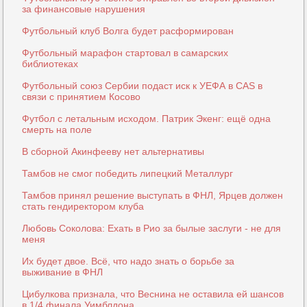
за финансовые нарушения
Футбольный клуб Волга будет расформирован
Футбольный марафон стартовал в самарских
библиотеках
Футбольный союз Сербии подаст иск к УЕФА в CAS в
связи с принятием Косово
Футбол с летальным исходом. Патрик Экенг: ещё одна
смерть на поле
В сборной Акинфееву нет альтернативы
Тамбов не смог победить липецкий Металлург
Тамбов принял решение выступать в ФНЛ, Ярцев должен
стать гендиректором клуба
Любовь Соколова: Ехать в Рио за былые заслуги - не для
меня
Их будет двое. Всё, что надо знать о борьбе за
выживание в ФНЛ
Цибулкова признала, что Веснина не оставила ей шансов
в 1/4 финала Уимблдона