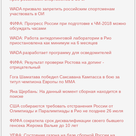
WADA призвало запретить российским спортсменам
участвовать в ОИ
ФИФА: Прогресс России при подготовке к ЧМ-2018 можно
обсуждать часами
WADA: Работа антидопинговой лаборатории в Рио
приостановлена как минимум на 6 месяцев
WADA разработает программу для осведомителей
ФИФА: Результат проверки Ростова на допинг -
отрицательный
Гога Шаматава победил Саксавана Кампасса в бою за
титул чемпиона Европы по ММА
Яна Щербань: На данный момент сборная находится в
поиске
США собираются требовать отстранения России от
Олимпиады и Паралимпиады в Рио не позднее 26 июля
ФИФА сократила срок дисквалификации своего бывшего
генсека Жерома Вальке до 10 лет
УЕФА: Состояние газона на базе сборной России на