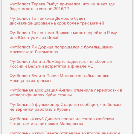
Футболист Терека Рыбус признался, что не знает, где
будет играть в сезоне-2016/17
Футболист Тоттенхэма Дембеле будет
дисквалифицирован на срок более трех матчей
Футболист Тоттенхэма Эриксен может перейти в Рому
или Ювентус из-за Brexit
Футболист Ян Дюрица попрощался с болельщиками
московского Локомотива
Футболист Зенита Ломбертс надеется, что сборные
России и Бельгии встретятся в финале ЧЕ
Футболист Зенита Павел Могилевец выбыл на два
месяца из-за травмы
Футбольная ассоциация Англии отменила переигровки в
четвертьфиналах Кубка страны
Футбольный функционер Стаценко сообщил, что больше
не вернется работать в Кубань
Футбольный клуб Динамо пополнил состав хавбеком
Петровым и защитником Маляровым
Футбольный клуб Твенте отправлен во второй дивизион