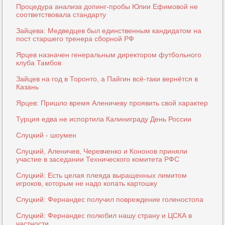
Процедура анализа допинг-пробы Юлии Ефимовой не
соответствовала стандарту
Зайцева: Медведцев был единственным кандидатом на
пост старшего тренера сборной РФ
Ярцев назначен генеральным директором футбольного
клуба Тамбов
Зайцев на год в Торонто, а Пайгин всё-таки вернётся в
Казань
Ярцев: Пришло время Аленичеву проявить свой характер
Турция едва не испортила Калиниграду День России
Слуцкий - шоумен
Слуцкий, Аленичев, Черевченко и Кононов приняли
участие в заседании Технического комитета РФС
Слуцкий: Есть целая плеяда выращенных лимитом
игроков, которым не надо копать картошку
Слуцкий: Фернандес получил повреждение голеностопа
Слуцкий: Фернандес полюбил нашу страну и ЦСКА в
частности