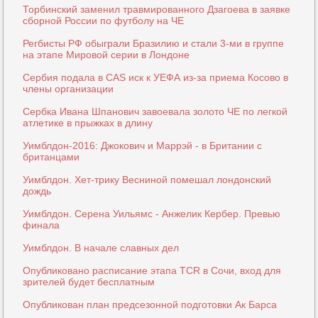
Торбинский заменил травмированного Дзагоева в заявке
сборной России по футболу на ЧЕ
Регбисты РФ обыграли Бразилию и стали 3-ми в группе
на этапе Мировой серии в Лондоне
Сербия подала в CAS иск к УЕФА из-за приема Косово в
члены организации
Сербка Ивана Шпанович завоевала золото ЧЕ по легкой
атлетике в прыжках в длину
Уимблдон-2016: Джокович и Маррэй - в Британии с
британцами
Уимблдон. Хет-трику Весниной помешал лондонский
дождь
Уимблдон. Серена Уильямс - Анжелик Кербер. Превью
финала
Уимблдон. В начале славных дел
Опубликовано расписание этапа TCR в Сочи, вход для
зрителей будет бесплатным
Опубликован план предсезонной подготовки Ак Барса